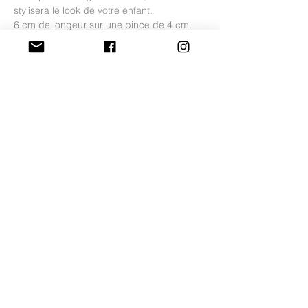
stylisera le look de votre enfant.
6 cm de longeur sur une pince de 4 cm.
Modèle coordonné avec nos chaussures
Capricho.
Fabriqué en Espagne, fait à la main.
SERVICES
ABOUT
- Free delivery from
- Who are we ?
120€
- GTC
- Quick delivery
- Legal Notice
- Secure payment
- Privacy
- Returns within 14
- My account
days
© 2025 Hermosilla - All rights reserved.