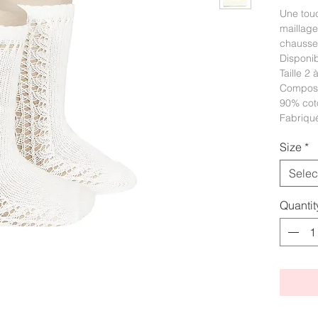
Une touc
maillage
chausse
Disponib
Taille 2 
Composi
90% cot
Fabriqu
Size
*
Selec
Quantit