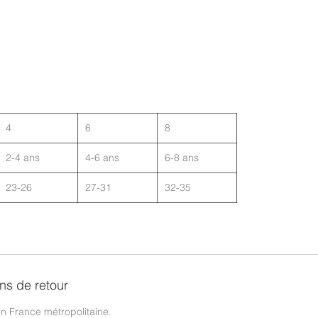
4
6
8
2-4 ans
4-6 ans
6-8 ans
23-26
27-31
32-35
ons de retour
 en France métropolitaine.