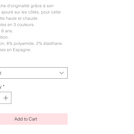
he d'originalité grâce à son
 ajouré sur les côtés, pour cette
tte haute et chaude.
les en 3 couleurs.
à 6 ans.
tion :
on, 8% polyamide, 2% élasthane.
ées en Espagne.
t
y
*
Add to Cart