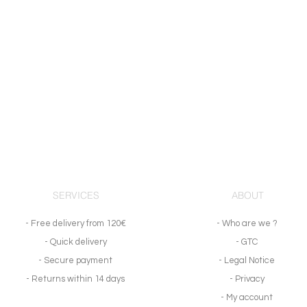
SERVICES
ABOUT
- Free delivery from 120€
- Who are we ?
- Quick delivery
- GTC
- Secure payment
- Legal Notice
- Returns within 14 days
- Privacy
- My account