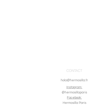
CONTACT
hola@hermosilla.fr
I
nstagram:
@hermosillaparis
Facebook:
Hermosilla Paris