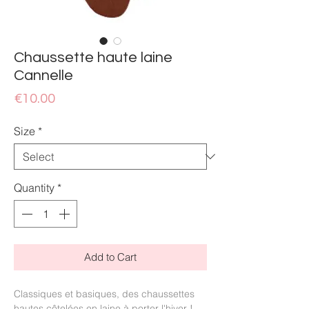
Chaussette haute laine
Cannelle
Price
€10.00
Size
*
Quantity
*
Add to Cart
Classiques et basiques, des chaussettes
hautes côtelées en laine à porter l'hiver !