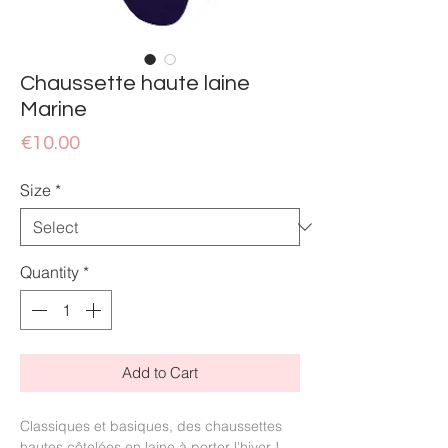
Chaussette haute laine
Marine
Price
€10.00
Size
*
Quantity
*
Add to Cart
Classiques et basiques, des chaussettes
hautes côtelées en laine à porter l'hiver !