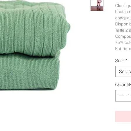
Classiqu
hautes 
chaque j
Disponib
Taille 2 
Composi
75% cot
Fabriqu
Size
*
Selec
Quantit