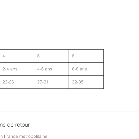
4
6
8
2-4 ans
4-6 ans
6-8 ans
23-26
27-31
32-35
ons de retour
 en France métropolitaine.