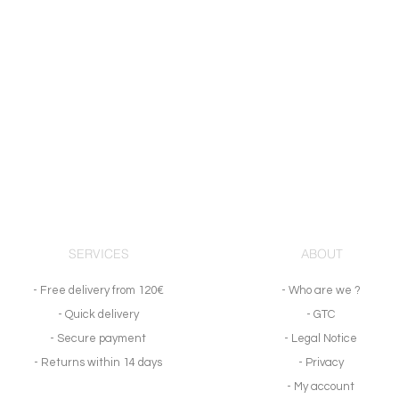
SERVICES
ABOUT
- Free delivery from 120€
- Who are we ?
- Quick delivery
- GTC
- Secure payment
- Legal Notice
- Returns within 14 days
- Privacy
- My account