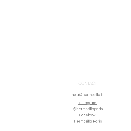
CONTACT
hola@hermosilla.fr
I
nstagram:
@hermosillaparis
Facebook:
Hermosilla Paris