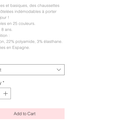
es et basiques, des chaussettes
côtelées indémodables à porter
our !
les en 25 couleurs.
à 8 ans.
tion :
on, 22% polyamide, 3% élasthane.
ées en Espagne.
t
y
*
Add to Cart