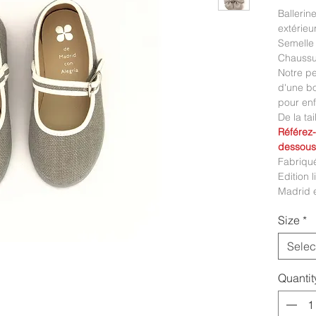
Ballerin
extérieu
Semelle 
Chaussur
Notre pe
d'une bo
pour enf
De la tai
Référez-
dessous
Fabriqu
Edition 
Madrid e
Size
*
Selec
Quantit