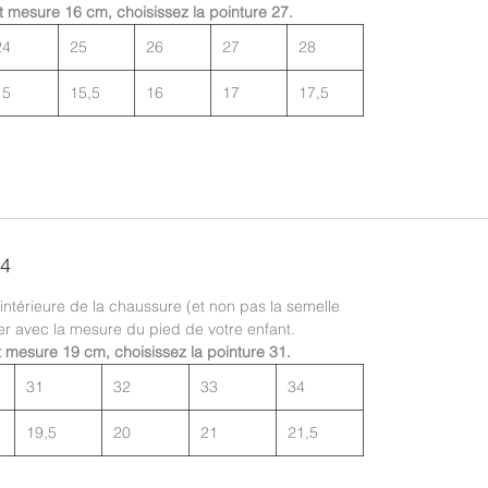
t mesure 16 cm, choisissez la pointure 27.
24
25
26
27
28
15
15,5
16
17
17,5
34
 intérieure de la chaussure (et non pas la semelle
er avec la mesure du pied de votre enfant.
t mesure 19 cm, choisissez la pointure 31.
31
32
33
34
19,5
20
21
21,5