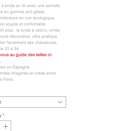
e à bride en lin avec une semelle
re en gomme anti-glisse.
intérieure en cuir écologique.
e souple et confortable.
tit plus : la bride à velcro, ornée
ucle décorative, ultra pratique
iler facilement ses chaussures.
lle 22 à 34.
vous au guide des tailles ci-
.
ées en Espagne.
limitée imaginée et créée entre
t Paris.
t
y
*