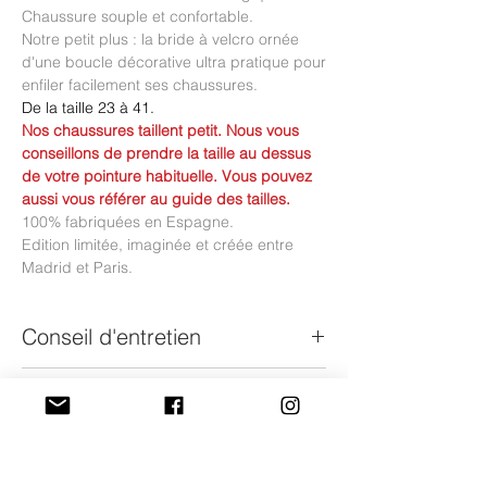
Chaussure souple et confortable.
Notre petit plus : la bride à velcro ornée
d'une boucle décorative ultra pratique pour
enfiler facilement ses chaussures.
De la taille 23 à 41.
Nos chaussures taillent petit. Nous vous
conseillons de prendre la taille au dessus
de votre pointure habituelle. Vous pouvez
aussi vous référer au guide des tailles.
100% fabriquées en Espagne.
Edition limitée, imaginée et créée entre
Madrid et Paris.
Conseil d'entretien
Nous vous conseillons d'imperméabiliser
Guide des tailles du 23 au 29
les chaussures en faisant un test préalable
sur une petite partie.
Il s'agit de la mesure de la semelle
Vous pouvez utiliser également une brosse
Guide des tailles du 30 au 35
intérieure de la chaussure (et non pas la
à daim pour les raviver.