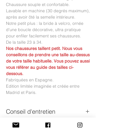
Chaussure souple et confortable.
Lavable en machine (30 degrés maximum),
après avoir ôté la semelle intérieure.
Notre petit plus : la bride à velcro, ornée
d'une boucle décorative, ultra pratique
pour enfiler facilement ses chaussures.
De la taille 23 à 34.
Nos chaussures taillent petit. Nous vous
conseillons de prendre une taille au-dessus
de votre taille habituelle. Vous pouvez aussi
vous référer au guide des tailles ci-
dessous.
Fabriquées en Espagne.
Edition limitée imaginée et créée entre
Madrid et Paris.
Conseil d'entretien
Nos chaussures en toile sont lavables en
Guide des tailles du 22 au 28
machine (30 degrés maximum).