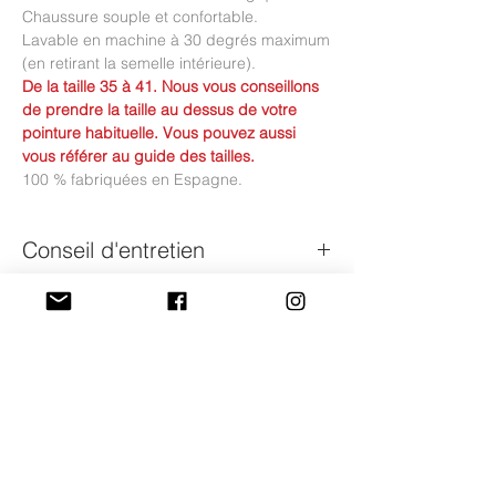
Chaussure souple et confortable.
Lavable en machine à 30 degrés maximum
(en retirant la semelle intérieure).
De la taille 35 à 41. Nous vous conseillons
de prendre la taille au dessus de votre
pointure habituelle. Vous pouvez aussi
vous référer au guide des tailles.
100 % fabriquées en Espagne.
Conseil d'entretien
Nos chaussures en toile sont lavables en
Guide des tailles du 35 au 41
machine (30 degrés maximum).
Attention à retirer la semelle intérieure en
Il s'agit de la mesure de la semelle
cuir avant de les laver !
Frais de livraison et
intérieure de la chaussure (et non pas la
conditions de retour
semelle extérieure) afin
de pouvoir comparer avec la mesure de
- Pour la France métropolitaine, les frais de
votre pied.
livraison sont de 5€ ou offerts à partir de
Exemple : Si votre pied mesure 24 cm,
120€ d'achat.