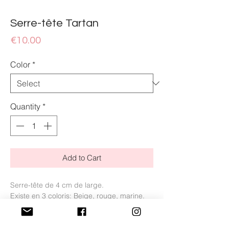
Serre-tête Tartan
Price
€10.00
Color
*
Quantity
*
Add to Cart
Serre-tête de 4 cm de large.
Existe en 3 coloris: Beige, rouge, marine.
Fabriqué en Espagne, fait à la main.