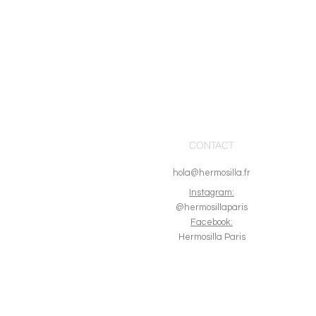
CONTACT
hola@hermosilla.fr
I
nstagram:
@hermosillaparis
Facebook:
Hermosilla Paris