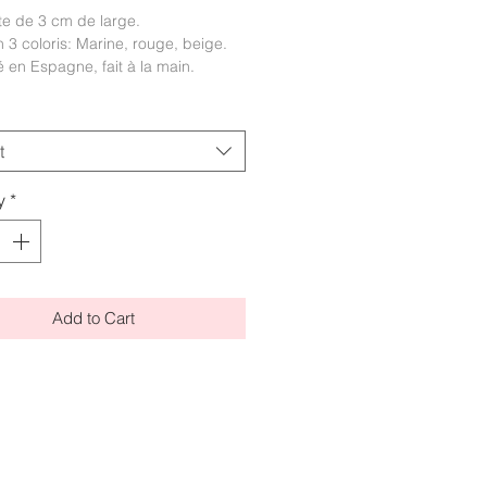
te de 3 cm de large.
n 3 coloris: Marine, rouge, beige.
 en Espagne, fait à la main.
t
y
*
Add to Cart