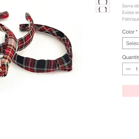
Serre-tê
Existe e
Fabriqué
Color
*
Selec
Quantit