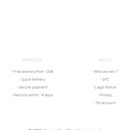
SERVICES
ABOUT
- Free delivery from 120€
- Who are we ?
- Quick delivery
- GTC
- Secure payment
- Legal Notice
- Returns within 14 days
- Privacy
- My account