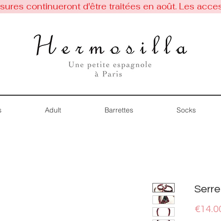
res continueront d'être traitées en août. Les acces
s
Adult
Barrettes
Socks
Serre
€14.0