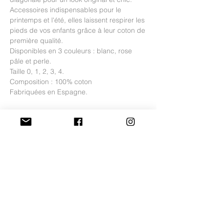
Accessoires indispensables pour le
printemps et l'été, elles laissent respirer les
pieds de vos enfants grâce à leur coton de
première qualité.
Disponibles en 3 couleurs : blanc, rose
pâle et perle.
Taille 0, 1, 2, 3, 4.
Composition : 100% coton
Fabriquées en Espagne.
Guide des tailles
Taille
0
1
2
3
4
Frais de livraison et
conditions de retour
Âge
6-12
12-
18-
2-3
3-
mois
18
24
ans
4ans
- Les frais de livraison sont offerts en
mois
mois
France métropolitaine.
- Les collants et chaussettes ne sont pas
SERVICES
ABOUT
Pointure
21-
23-
échangeables pour des raisons d'hygiène.