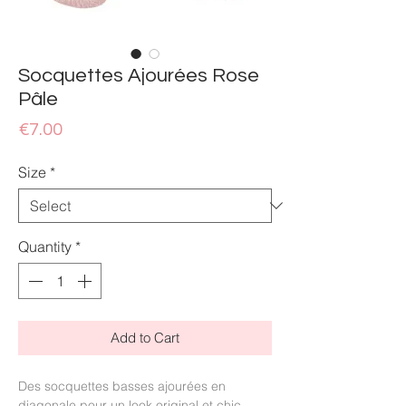
Socquettes Ajourées Rose
Pâle
Price
€7.00
Size
*
Quantity
*
Add to Cart
Des socquettes basses ajourées en
diagonale pour un look original et chic.